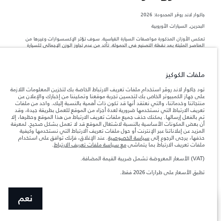
جاكوار لاند روڨر المحدودة: 2026
البحرين, السيارات الأوروبية
تعكس الأوزان المذكورة مواصفات السيارة القياسية. سوف تؤثر الإكسسوارات وغيرها من
العناصر المثبتة بعد نقطة التصنيع في الحمولة. تأكد من عدم تجاوز الوزن الإجمالي للسيارة
والحد الأقصى لأحمال المحور عند تحميل السيارة بالإكسسوارات والركاب والسوائل والوقود
والحمولة.
ملفات الكوكيز
المعلومات والمواصفات والأسعار والألوان المذكورة على هذا الموقع قد تختلف من بلد إلى
آخر، كما أنّها قد تتغير بدون إشعار مسبق. الرجاء التواصل مع وكيلنا المحلي للتأكد من توفّرها
تود جاكوار لاند روڤر استخدام ملفات تعريف الارتباط الخاصة بك لتخزين المعلومات اللازمة
والتحقق من الأسعار.
على جهاز الكمبيوتر الخاص بك لتحسين تجربة موقعنا وتمكيننا من إخبارك والإعلان عن
منتجاتنا وخدماتنا، والتي نعتقد أنها قد تكون ذات أهمية بالنسبة إليك. واحد من ملفات
إن النقص العالمي في أشباه الموصلات يؤثر حاليًا
ملاحظة مهمة حول الصور والمواصفات.
تعريف الارتباط التي نستخدمها ضرورية لعدة أجزاء من الموقع للعمل بطريقة جيدة، وقد
في مواصفات تصميم السيارات وتوفر الخيارات وتوقيتات التصاميم. هذا ظرف ديناميكي
تم بالفعل إرسالها. يمكنك حذف جميع ملفات تعريف الارتباط من هذا الموقع وحظرها، إلا
للغاية، ونتيجة لذلك، قد لا تمثّل الصور المستخدَمة ضمن موقع الويب حاليًا المواصفات الحالية
أن بعض المكونات الأساسية بالنسبة لاشتغال الموقع قد لا تعمل بشكل صحيح. لمعرفة
بالكامل بالنسبة إلى الميزات والخيارات والحلية ومجموعات الألوان. يرجى استشارة وكيلك الذي
المزيد عن إعلاناتنا عبر الإنترنت أو حول ملفات تعريف الارتباط التي نستخدمها وكيفية
سيتمكّن من تأكيد أي تقييدات حالية معك للسماح لك باتخاذ قرار مدروس
حذفها، يرجى الرجوع إلى
سياسة الخصوصية
. عند الإغلاق، فإنك توافق على استخدام
الأرقام المقدمة هي نتيجة لاختبارات المصنع الرسمية وفقاً لتشريعات الاتحاد الأوروبي. قد
ملفات تعريف الارتباط بما يتماشى
مع سياسة ملفات تعريف الارتباط
.
يتباين استهلك الوقود الفعلي للمركبة عن ذلك المتحقق في تلك الاختبارات كما أن هذه
الأرقام بغرض المقارنة فحسب.
(VAT) الأسعار المعروضة تشمل ضريبة القيمة المضافة.
الأسعار المعروضة تشمل ضريبة القيمة المضافة (VAT).
تطبق الأسعار على طرازات 2026 فقط.
الأسعار تنطبق فقط على الطرازات المصنعة في عام 2026.‎‎‎
نعم
SHOW MORE
صمّم سيارتك