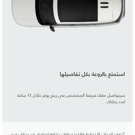
استمتع بالروعة بكل تفاصيلها
سيتواصل معك فريقنا المتخصص في رينج روڤر خلال ٢٤ ساعة
لبدء رحلتك.
*تتوفر الميزات الاختيارية والإكسسوارات بتكلفة إضافية. قد يختلف مدى