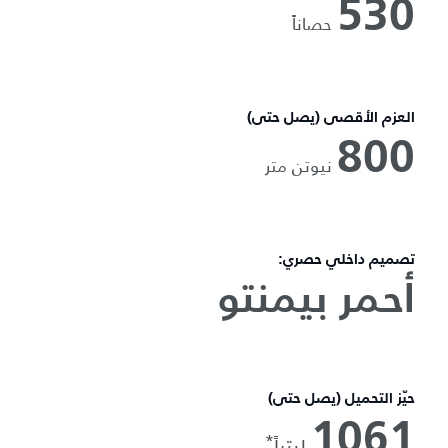
530
حصاناً
العزم الأقصى (يصل حتى)
800
نيوتن متر
تصميم داخلي حصري:
أحمر بيمنتو
حيّز التحميل (يصل حتى)
1061
*
ليتراً