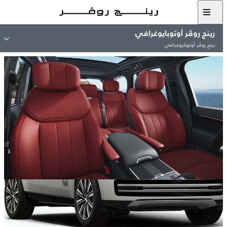
رينج روڤر أوتوبايوغرافي
رينج روڤر أوتوبايوغرافي