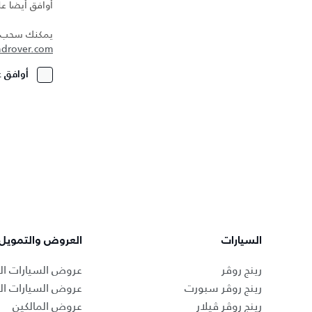
أوافق أيضا عل
يمكنك سحب مو
ndrover.com
أوافق ع
السيارات
العروض والتمويل
رينج روڤر
عروض السيارات ال
رينج روڤر سبورت
عروض السيارات ا
رينج روڤر ڤيلار
عروض المالكين