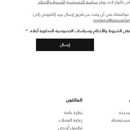
ى جاكوار لاند روڤر
سياسة الخصوصية
الشروط والأحكام
افقتك في أي وقت عن طريق إرسال بريد إلكتروني إلى:
crcmena@jaguarla
لى الشروط والأحكام وسياسات الخصوصية المذكورة أعلاه.
*
المالكون
جديدة
نظرة عامة
لمستعملة
رعاية العملاء
تطبيق أردحي