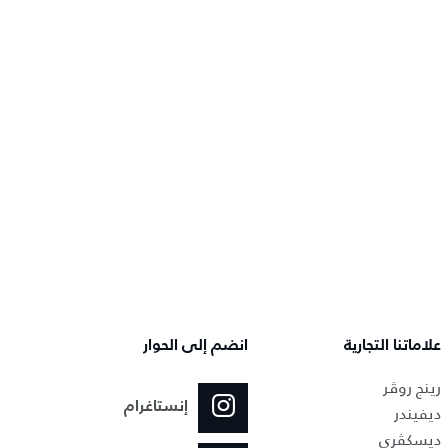
علاماتنا التجارية
انضم إلى الحوار
رينج روڤر
إنستاغرام
ديفيندر
ديسكڤري