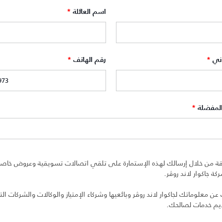
اسم العائلة
*
وني
*
رقم الهاتف
*
المفضلة
*
ة من خلال إرسالك لهذه الإستمارة على تلقي اتصالات تسويقية وعروض خاصة 
ة جاكوار لاند روڤر.
 معلوماتك لجاكوار لاند روڤر وبائعيها وشركاء الإمتياز والوكالات والشركات التا
ديم خدمات لصالحك.