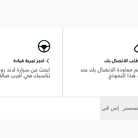
لب الاتصال بك
احجز تجربة قيادة
 معاودة الاتصال بك عند
ابحث عن سيارة لاند روڨ
هذا النموذج
تناسبك في أقرب صال
منستر
إس ڤي