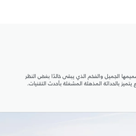
ن 50 عامًا من التطوّر بتصميمها الجميل والفخم الذي يبقى خالدًا بغض النظر
تميز بالحداثة المذهلة المشغلة بأحدث التقنيات.