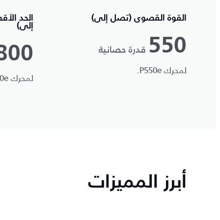
القوة القصوى (تصل إلى)
الحد الأق
إلى)
550
قدرة حصانية
800
لمحرك P550e.
لمحرك P550e.
أبرز المميزات