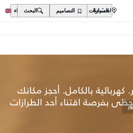
السيارات
المالكون
التصاميم
الاكتشاف
البحث
الشراء
ابحث عنا
 كهربائية بالكامل. أحجز مكانك
تحظى بفرصة اقتناء أحد الطرازات
ر