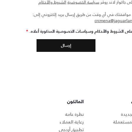
ى جاكوار لاند روڤر
سياسة الخصوصية
الشروط والأحكام
افقتك في أي وقت عن طريق إرسال بريد إلكتروني إلى:
crcmena@jaguarla
لى الشروط والأحكام وسياسات الخصوصية المذكورة أعلاه.
*
المالكون
جديدة
نظرة عامة
لمستعملة
رعاية العملاء
تطبيق أردحي