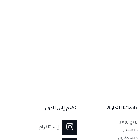
علاماتنا التجارية
انضم إلى الحوار
رينج روڤر
إنستاغرام
ديفيندر
ديسكڤري