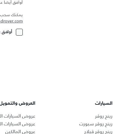
أوافق أيضا عل
يمكنك سحب مو
ndrover.com
أوافق ع
السيارات
العروض والتمويل
رينج روڤر
عروض السيارات ال
رينج روڤر سبورت
عروض السيارات ا
رينج روڤر ڤيلار
عروض المالكين