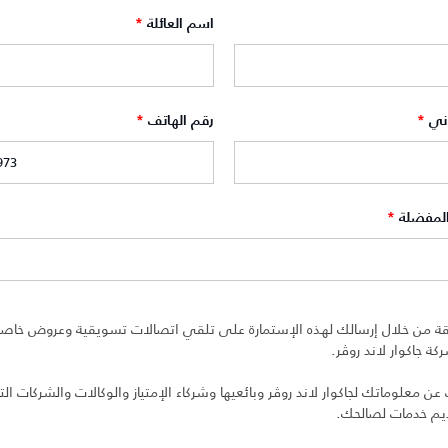
اسم العائلة
*
وني
*
رقم الهاتف
*
المفضلة
*
ة من خلال إرسالك لهذه الإستمارة على تلقي اتصالات تسويقية وعروض خاصة 
ة جاكوار لاند روڤر.
 معلوماتك لجاكوار لاند روڤر وبائعيها وشركاء الإمتياز والوكالات والشركات التا
ديم خدمات لصالحك.