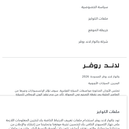
سياسة الخصوصية
ملفات الكوكيز
خريطة الموقع
شركة جاكوار لاند روڤر
جاكوار لاند روڨر المحدودة: 2026
البحرين, السيارات الأوروبية
تعكس الأوزان المذكورة مواصفات السيارة القياسية. سوف تؤثر الإكسسوارات وغيرها من
العناصر المثبتة بعد نقطة التصنيع في الحمولة. تأكد من عدم تجاوز الوزن الإجمالي للسيارة
والحد الأقصى لأحمال المحور عند تحميل السيارة بالإكسسوارات والركاب والسوائل والوقود
والحمولة.
ملفات الكوكيز
المعلومات والمواصفات والأسعار والألوان المذكورة على هذا الموقع قد تختلف من بلد إلى
آخر، كما أنّها قد تتغير بدون إشعار مسبق. الرجاء التواصل مع وكيلنا المحلي للتأكد من توفّرها
تود جاكوار لاند روڤر استخدام ملفات تعريف الارتباط الخاصة بك لتخزين المعلومات اللازمة
والتحقق من الأسعار.
على جهاز الكمبيوتر الخاص بك لتحسين تجربة موقعنا وتمكيننا من إخبارك والإعلان عن
منتجاتنا وخدماتنا، والتي نعتقد أنها قد تكون ذات أهمية بالنسبة إليك. واحد من ملفات