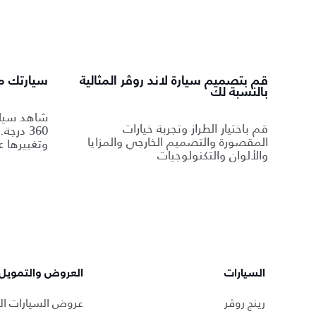
قم بتصميم سيارة لاند روڤر المثالية
سيارتك من
بالنسبة لك
شاهد سيار
قم باختيار الطراز وتجربة خيارات
360 درج
المقصورة والتصميم الخارجي والمزايا
وتغييرها ع
والألوان والتكنولوجيات
السيارات
العروض والتمويل
رينج روڤر
عروض السيارات ال