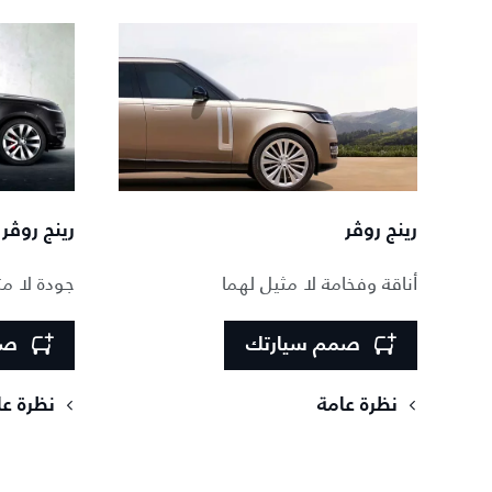
رينج روڤر
رينج روڤر
أناقة وفخامة لا مثيل لهما
جودة لا مث
صمم سيارتك
صم
نظرة عامة
نظرة عا