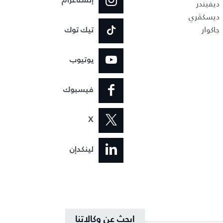
إنستاغرام
ديفيندر
ديسكڤري
جاكوار
تيك توك
يوتيوب
فيسبوك
X
لينكدإن
ابحث عن وكالاتنا