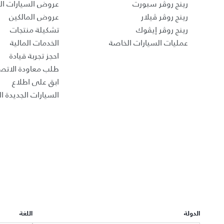
رينج روڤر سبورت
عروض السيارات ا
رينج روڤر ڤيلار
عروض المالكين
رينج روڤر إيڤوك
تشكيلة منتجات
عمليات السيارات الخاصة
الخدمات المالية
احجز تجربة قيادة
طلب معاودة الاتص
ابق على اطلاع
السيارات الجديدة ال
الدولة
اللغة