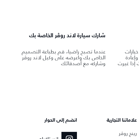
شارك سيارة لاند روڤر الخاصة بك
يارات
عندما تصبح راضيا، قم بطباعة التصميم
إعادة
الخاص بك واعرضه على وكيل لاند روڤر
إذا غيرت
وشاركه مع أصدقائك
علاماتنا التجارية
انضم إلى الحوار
رينج روڤر