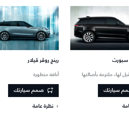
 سبورت
رينج روڤر ڤيلار
يل لها، ملتزمة بأصالتها
أناقة متطورة
م سيارتك
صمم سيارتك
مة
نظرة عامة