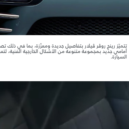
تتميّز رينج روڤر ڤيلار بتفاصيل جديدة ومعزّزة، بما في ذلك 
أمامي جديد بمجموعة متنوعة من الأشكال الخارجية الفنية، لتعز
السيارة.