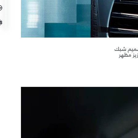
تصميم شبك
يز مظهر
تقنية 