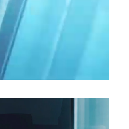
4
/
1