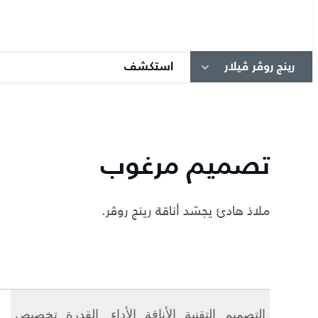
رينج روڤر ڤيلار
استكشف
تصميم مرغوب
ملاذ هادئ يجسّد أناقة رينج روڤر.
التصميم
التقنية
الأناقة
الأداء
القدرة
تخصيص